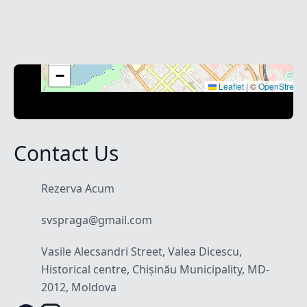
+
−
Leaflet
|
©
OpenStreet
Contact Us
Rezerva Acum
svspraga@gmail.com
Vasile Alecsandri Street, Valea Dicescu,
Historical centre, Chișinău Municipality, MD-
2012, Moldova